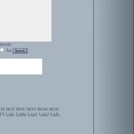
янски.
Aa
OS
BOT
BOU
BOV
BOW
BOX
ԱԴ
ՆԱԼ
ՆԱԽ
ՆԱՀ
ՆԱՄ
ՆԱՆ