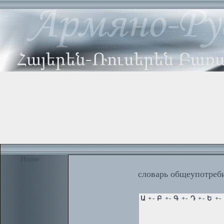
Home
словарь общеупотреби