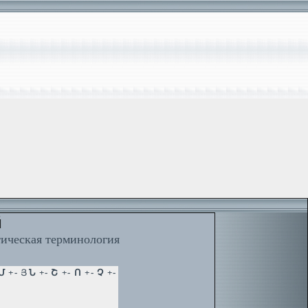
й
тическая терминология