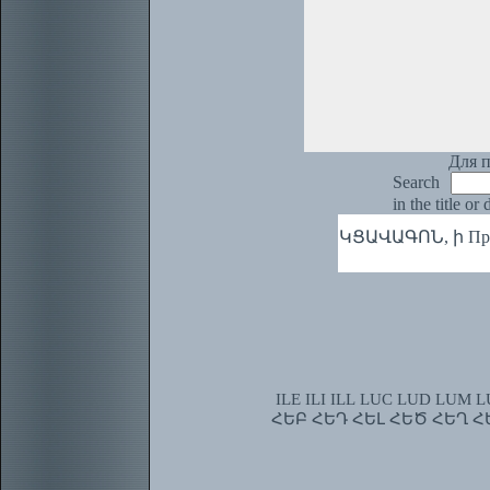
Для п
Search
in the title or
ԿՑԱՎԱԳՈՆ, ի При
ILE
ILI
ILL
LUC
LUD
LUM
L
ՀԵԲ
ՀԵԴ
ՀԵԼ
ՀԵԾ
ՀԵՂ
Հ