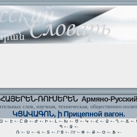
ՀԱՅԵՐԵՆ-ՌՈՒՍԵՐԵՆ Армяно-Русски
тельных слов, научная, техническая, общественно-поли
ԿՑԱՎԱԳՈՆ, ի Прицепной вагон.