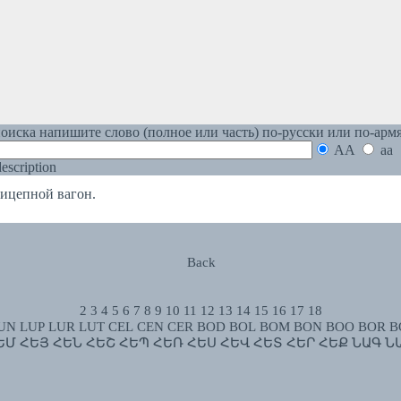
оиска напишите слово (полное или часть) по-русски или по-арм
AA
aa
 description
цепной вагон.
Back
2
3
4
5
6
7
8
9
10
11
12
13
14
15
16
17
18
UN
LUP
LUR
LUT
CEL
CEN
CER
BOD
BOL
BOM
BON
BOO
BOR
B
ԵՄ
ՀԵՅ
ՀԵՆ
ՀԵՇ
ՀԵՊ
ՀԵՌ
ՀԵՍ
ՀԵՎ
ՀԵՏ
ՀԵՐ
ՀԵՔ
ՆԱԳ
Ն