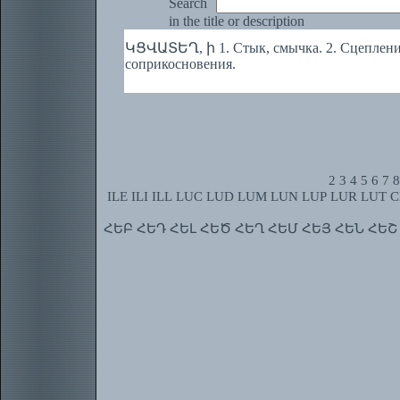
Search
in the title or description
ԿՑՎԱՏԵՂ, ի 1. Стык, смычка. 2. Сцепление
соприкосновения.
2
3
4
5
6
7
8
ILE
ILI
ILL
LUC
LUD
LUM
LUN
LUP
LUR
LUT
C
ՀԵԲ
ՀԵԴ
ՀԵԼ
ՀԵԾ
ՀԵՂ
ՀԵՄ
ՀԵՅ
ՀԵՆ
ՀԵՇ