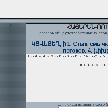
Home
ՀԱՅԵՐԵՆ-ՌՈՒ
словарь общеупотребительных слов,
ԿՑՎԱՏԵՂ, ի 1. Стык, смычка
потоков. 4. (փխ
Для поиска напишите слово (п