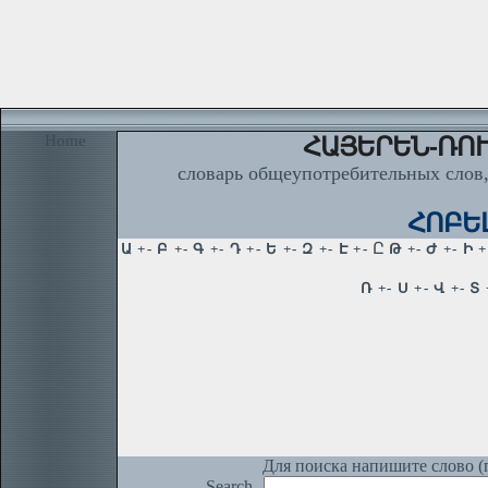
Home
ՀԱՅԵՐԵՆ-ՌՈՒ
словарь общеупотребительных слов,
ՀՈԲԵԼ
Для поиска напишите слово (п
Search