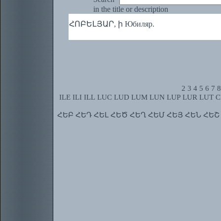
in the title or description
ՀՈԲԵԼՅԱՐ, ի Юбиляр.
2
3
4
5
6
7
8
ILE
ILI
ILL
LUC
LUD
LUM
LUN
LUP
LUR
LUT
C
ՀԵԲ
ՀԵԴ
ՀԵԼ
ՀԵԾ
ՀԵՂ
ՀԵՄ
ՀԵՅ
ՀԵՆ
ՀԵՇ