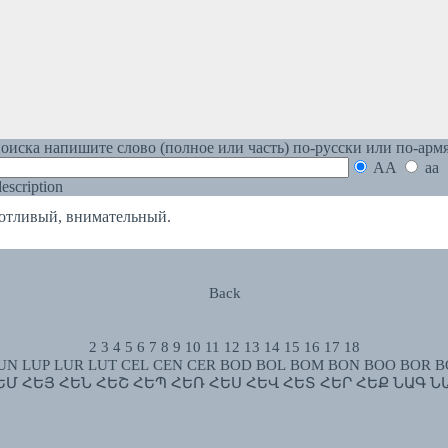
оиска напишите слово (полное или часть) по-русски или по-арм
AA
aa
 description
тливый, внимательный.
Back
2
3
4
5
6
7
8
9
10
11
12
13
14
15
16
17
18
UN
LUP
LUR
LUT
CEL
CEN
CER
BOD
BOL
BOM
BON
BOO
BOR
B
ԵՄ
ՀԵՅ
ՀԵՆ
ՀԵՇ
ՀԵՊ
ՀԵՌ
ՀԵՍ
ՀԵՎ
ՀԵՏ
ՀԵՐ
ՀԵՔ
ՆԱԳ
Ն