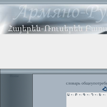
Home
словарь общеупотреби
Հ