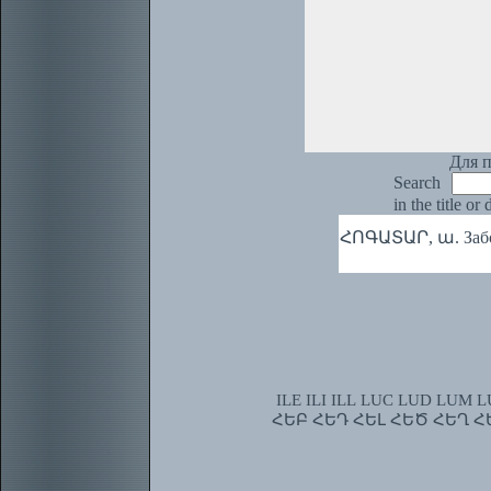
Для п
Search
in the title or
ՀՈԳԱՏԱՐ, ա. Забо
ILE
ILI
ILL
LUC
LUD
LUM
L
ՀԵԲ
ՀԵԴ
ՀԵԼ
ՀԵԾ
ՀԵՂ
Հ