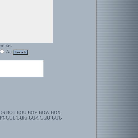
янски.
Aa
OS
BOT
BOU
BOV
BOW
BOX
ԱԴ
ՆԱԼ
ՆԱԽ
ՆԱՀ
ՆԱՄ
ՆԱՆ