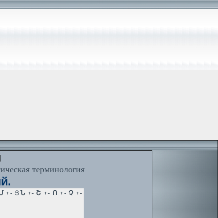
й
тическая терминология
й.