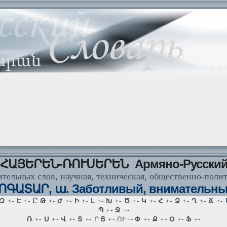
ՀԱՅԵՐԵՆ-ՌՈՒՍԵՐԵՆ Армяно-Русски
тельных слов, научная, техническая, общественно-поли
ՈԳԱՏԱՐ, ա. Заботливый, внимательны