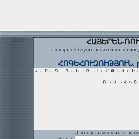
Home
ՀԱՅԵՐԵՆ-ՌՈՒ
словарь общеупотребительных слов,
ՀՈԳԵՀՈՒԶՈՒԹՅՈՒՆ, թյ
Для поиска напишите слово (п
Search