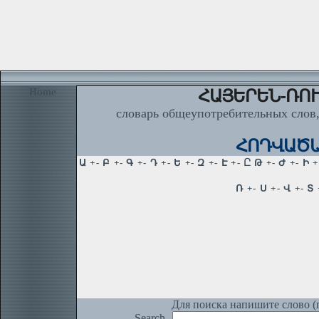
Home
ՀԱՅԵՐԵՆ-ՌՈՒ
словарь общеупотребительных слов,
ՀՈԴՎԱԾԱԲ
Для поиска напишите слово (п
Search