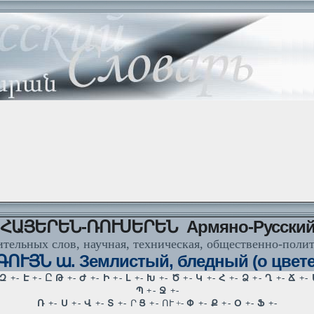
ՀԱՅԵՐԵՆ-ՌՈՒՍԵՐԵՆ Армяно-Русски
тельных слов, научная, техническая, общественно-поли
ՈՒՅՆ ա. Землистый, бледный (о цвете 