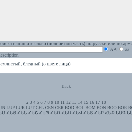
оиска напишите слово (полное или часть) по-русски или по-арм
AA
aa
 description
истый, бледный (о цвете лица).
Back
2
3
4
5
6
7
8
9
10
11
12
13
14
15
16
17
18
UN
LUP
LUR
LUT
CEL
CEN
CER
BOD
BOL
BOM
BON
BOO
BOR
B
ԵՄ
ՀԵՅ
ՀԵՆ
ՀԵՇ
ՀԵՊ
ՀԵՌ
ՀԵՍ
ՀԵՎ
ՀԵՏ
ՀԵՐ
ՀԵՔ
ՆԱԳ
Ն