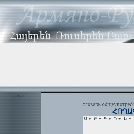
Home
словарь общеупотреби
ՀՈՂԱԳ