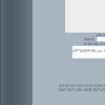
Для п
Search
in the title or
ՀՈՂԱԳՈՒՅՆ ա. Земл
ILE
ILI
ILL
LUC
LUD
LUM
L
ՀԵԲ
ՀԵԴ
ՀԵԼ
ՀԵԾ
ՀԵՂ
Հ