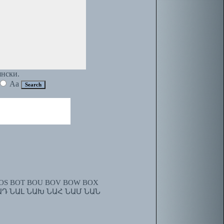
янски.
Aa
OS
BOT
BOU
BOV
BOW
BOX
ԱԴ
ՆԱԼ
ՆԱԽ
ՆԱՀ
ՆԱՄ
ՆԱՆ