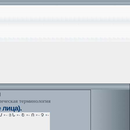
й
тическая терминология
лица).