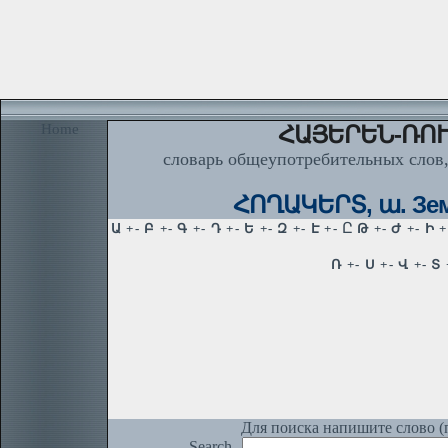
Home
ՀԱՅԵՐԵՆ-ՌՈՒ
словарь общеупотребительных слов,
ՀՈՂԱԿԵՐՏ, ա. Зем
Для поиска напишите слово (п
Search