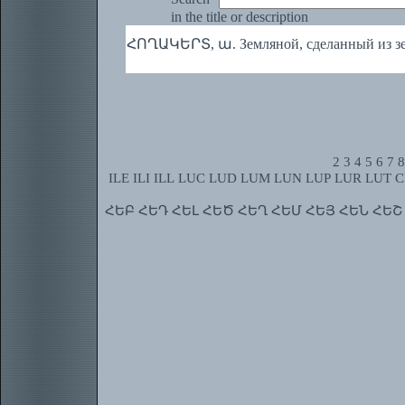
in the title or description
ՀՈՂԱԿԵՐՏ, ա. Земляной, сделанный из з
2
3
4
5
6
7
8
ILE
ILI
ILL
LUC
LUD
LUM
LUN
LUP
LUR
LUT
C
ՀԵԲ
ՀԵԴ
ՀԵԼ
ՀԵԾ
ՀԵՂ
ՀԵՄ
ՀԵՅ
ՀԵՆ
ՀԵՇ