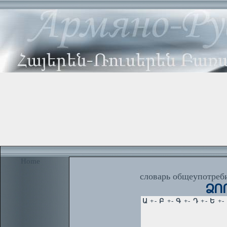
Home
словарь общеупотреби
ՁՈՐ