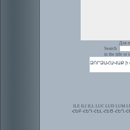
Для п
Search
in the title or
ՁՈՐՁԱՀԱՎԱՔ ի (հն
ILE
ILI
ILL
LUC
LUD
LUM
L
ՀԵԲ
ՀԵԴ
ՀԵԼ
ՀԵԾ
ՀԵՂ
Հ