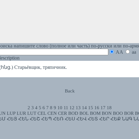
оиска напишите слово (полное или часть) по-русски или по-арм
AA
aa
 description
ց.) Старьёвщик, тряпичник.
Back
2
3
4
5
6
7
8
9
10
11
12
13
14
15
16
17
18
UN
LUP
LUR
LUT
CEL
CEN
CER
BOD
BOL
BOM
BON
BOO
BOR
B
ԵՄ
ՀԵՅ
ՀԵՆ
ՀԵՇ
ՀԵՊ
ՀԵՌ
ՀԵՍ
ՀԵՎ
ՀԵՏ
ՀԵՐ
ՀԵՔ
ՆԱԳ
Ն