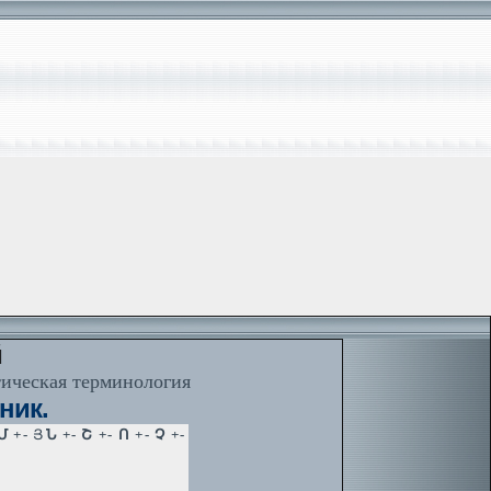
й
тическая терминология
ник.