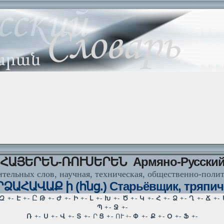
ՀԱՅԵՐԵՆ-ՌՈՒՍԵՐԵՆ Армяно-Русски
тельных слов, научная, техническая, общественно-поли
ՁԱՀԱՎԱՔ ի (հնց.) Старьёвщик, тряпич