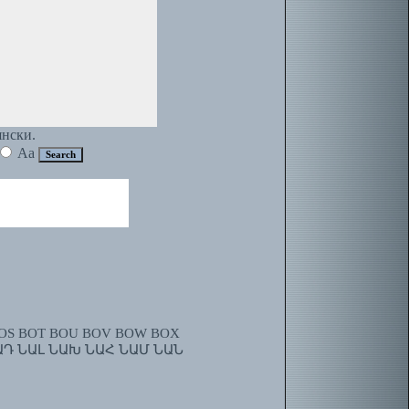
янски.
Aa
OS
BOT
BOU
BOV
BOW
BOX
ԱԴ
ՆԱԼ
ՆԱԽ
ՆԱՀ
ՆԱՄ
ՆԱՆ