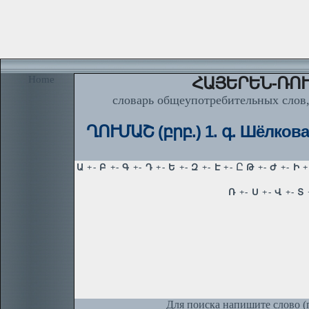
Home
ՀԱՅԵՐԵՆ-ՌՈՒ
словарь общеупотребительных слов,
ՂՈՒՄԱՇ (բրբ.) 1. գ. Шёлкова
Для поиска напишите слово (п