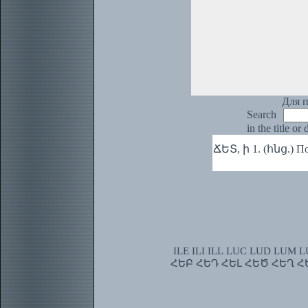
Для п
Search
in the title or
ՃԵՏ, ի 1. (հնց.) П
ILE
ILI
ILL
LUC
LUD
LUM
L
ՀԵԲ
ՀԵԴ
ՀԵԼ
ՀԵԾ
ՀԵՂ
Հ