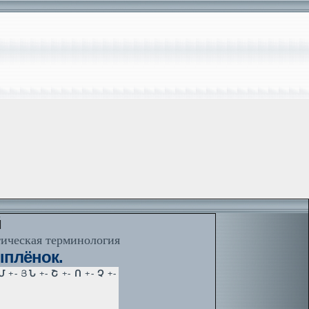
й
тическая терминология
Цыплёнок.