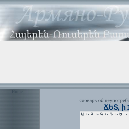
Home
словарь общеупотреби
ՃԵՏ, ի 