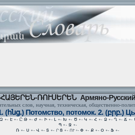
ՀԱՅԵՐԵՆ-ՌՈՒՍԵՐԵՆ Армяно-Русски
тельных слов, научная, техническая, общественно-поли
1. (հնց.) Потомство, потомок. 2. (բրբ.) 