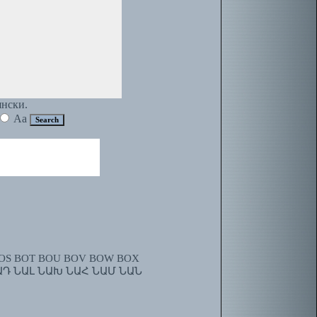
янски.
Aa
OS
BOT
BOU
BOV
BOW
BOX
ԱԴ
ՆԱԼ
ՆԱԽ
ՆԱՀ
ՆԱՄ
ՆԱՆ