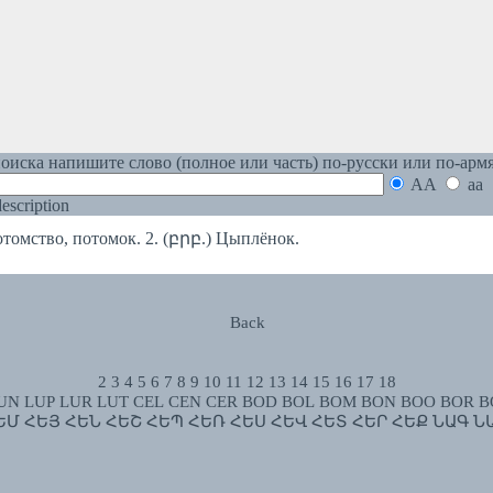
оиска напишите слово (полное или часть) по-русски или по-арм
AA
aa
 description
отомство, потомок. 2. (բրբ.) Цыплёнок.
Back
2
3
4
5
6
7
8
9
10
11
12
13
14
15
16
17
18
UN
LUP
LUR
LUT
CEL
CEN
CER
BOD
BOL
BOM
BON
BOO
BOR
B
ԵՄ
ՀԵՅ
ՀԵՆ
ՀԵՇ
ՀԵՊ
ՀԵՌ
ՀԵՍ
ՀԵՎ
ՀԵՏ
ՀԵՐ
ՀԵՔ
ՆԱԳ
Ն