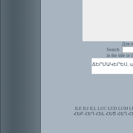
Для п
Search
in the title or
ՃԵՐՄԱԿԵՐԵՍ, ա.
ILE
ILI
ILL
LUC
LUD
LUM
L
ՀԵԲ
ՀԵԴ
ՀԵԼ
ՀԵԾ
ՀԵՂ
Հ