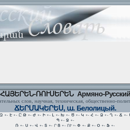
ՀԱՅԵՐԵՆ-ՌՈՒՍԵՐԵՆ Армяно-Русски
тельных слов, научная, техническая, общественно-поли
ՃԵՐՄԱԿԵՐԵՍ, ա. Белолицый.