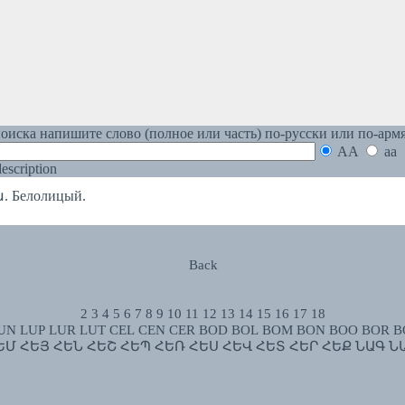
оиска напишите слово (полное или часть) по-русски или по-арм
AA
aa
 description
 Белолицый.
Back
2
3
4
5
6
7
8
9
10
11
12
13
14
15
16
17
18
UN
LUP
LUR
LUT
CEL
CEN
CER
BOD
BOL
BOM
BON
BOO
BOR
B
ԵՄ
ՀԵՅ
ՀԵՆ
ՀԵՇ
ՀԵՊ
ՀԵՌ
ՀԵՍ
ՀԵՎ
ՀԵՏ
ՀԵՐ
ՀԵՔ
ՆԱԳ
Ն