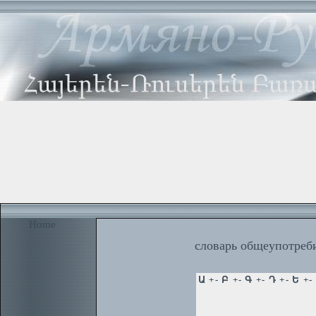
Home
словарь общеупотреби