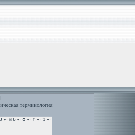
й
тическая терминология