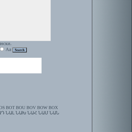
янски.
Aa
OS
BOT
BOU
BOV
BOW
BOX
ԱԴ
ՆԱԼ
ՆԱԽ
ՆԱՀ
ՆԱՄ
ՆԱՆ