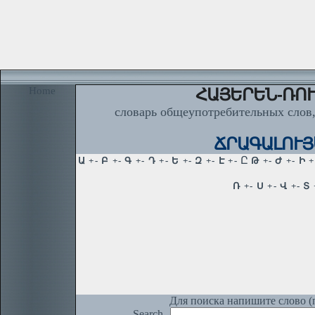
Home
ՀԱՅԵՐԵՆ-ՌՈՒ
словарь общеупотребительных слов,
ՃՐԱԳԱԼՈՒՅՍ,
Для поиска напишите слово (п
Search