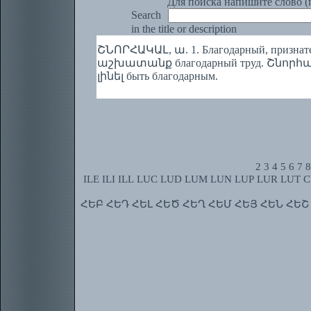
Для поиска напишите слово (п
Search
in the title or description
ՇՆՈՐՀԱԿԱԼ, ա. 1. Благодарный, признат
աշխատանք благодарный труд. Շնորհակա
լինել быть благодарным.
2
3
4
5
6
7
8
ILE
ILI
ILL
LUC
LUD
LUM
LUN
LUP
LUR
LUT
C
ՀԵԲ
ՀԵԴ
ՀԵԼ
ՀԵԾ
ՀԵՂ
ՀԵՄ
ՀԵՅ
ՀԵՆ
ՀԵՇ