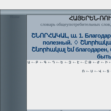
Home
ՀԱՅԵՐԵՆ-ՌՈՒ
словарь общеупотребительных слов,
ՇՆՈՐՀԱԿԱԼ, ա. 1. Благодар
полезный. ♢ Շնորհակա
Շնորհակալ եմ благодарен, 
быть