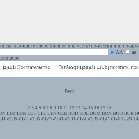
оиска напишите слово (полное или часть) по-русски или по-арм
AA
aa
 description
ան Посягательство. ♢ Ոտնձգություն անել посягать, пося
Back
2
3
4
5
6
7
8
9
10
11
12
13
14
15
16
17
18
UN
LUP
LUR
LUT
CEL
CEN
CER
BOD
BOL
BOM
BON
BOO
BOR
B
ԵՄ
ՀԵՅ
ՀԵՆ
ՀԵՇ
ՀԵՊ
ՀԵՌ
ՀԵՍ
ՀԵՎ
ՀԵՏ
ՀԵՐ
ՀԵՔ
ՆԱԳ
Ն