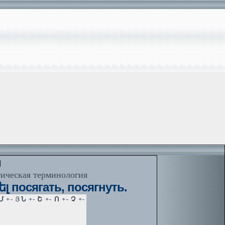
й
тическая терминология
посягать, посягнуть.