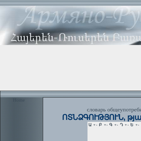
Home
словарь общеупотреби
ՈՏՆՁԳՈՒԹՅՈՒՆ, թյան 