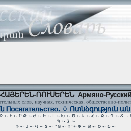
ՀԱՅԵՐԵՆ-ՌՈՒՍԵՐԵՆ Армяно-Русски
тельных слов, научная, техническая, общественно-поли
Посягательство. ♢ Ոտնձգություն անել 