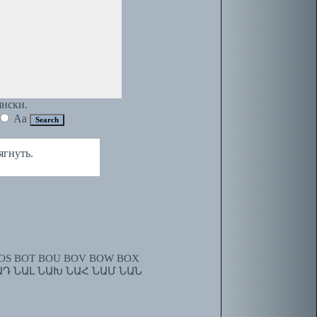
янски.
Aa
гнуть.
OS
BOT
BOU
BOV
BOW
BOX
ԱԴ
ՆԱԼ
ՆԱԽ
ՆԱՀ
ՆԱՄ
ՆԱՆ