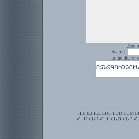
Для п
Search
in the title or
ՈՏՆՁԳՈՒԹՅՈՒՆ, թյ
ILE
ILI
ILL
LUC
LUD
LUM
L
ՀԵԲ
ՀԵԴ
ՀԵԼ
ՀԵԾ
ՀԵՂ
Հ