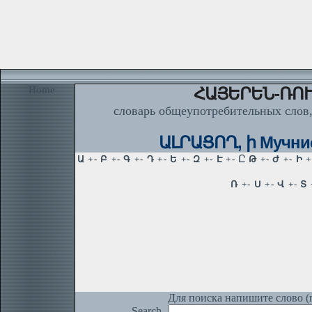
Home
ՀԱՅԵՐԵՆ-ՌՈՒ
словарь общеупотребительных слов,
ԱԼՐԱՑՈՂ, ի Мучнист
Для поиска напишите слово (п
Search