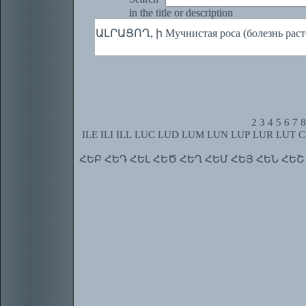
in the title or description
ԱԼՐԱՑՈՂ, ի Мучнистая роса (болезнь раст
2
3
4
5
6
7
8
ILE
ILI
ILL
LUC
LUD
LUM
LUN
LUP
LUR
LUT
C
ՀԵԲ
ՀԵԴ
ՀԵԼ
ՀԵԾ
ՀԵՂ
ՀԵՄ
ՀԵՅ
ՀԵՆ
ՀԵՇ