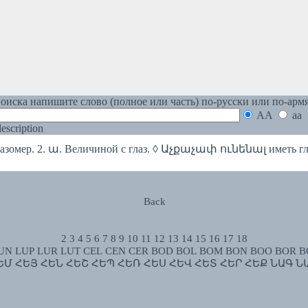
оиска напишите слово (полное или часть) по-русски или по-арм
AA
aa
 description
зомер. 2. ա. Величиной с глаз. ◊ Աչքաչափ ունենալ иметь гл
Back
2
3
4
5
6
7
8
9
10
11
12
13
14
15
16
17
18
UN
LUP
LUR
LUT
CEL
CEN
CER
BOD
BOL
BOM
BON
BOO
BOR
B
ԵՄ
ՀԵՅ
ՀԵՆ
ՀԵՇ
ՀԵՊ
ՀԵՌ
ՀԵՍ
ՀԵՎ
ՀԵՏ
ՀԵՐ
ՀԵՔ
ՆԱԳ
Ն