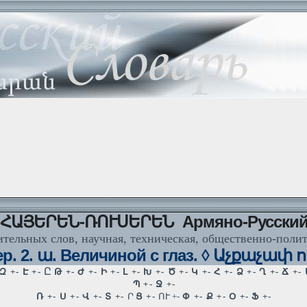
ՀԱՅԵՐԵՆ-ՌՈՒՍԵՐԵՆ Армяно-Русски
тельных слов, научная, техническая, общественно-поли
р. 2. ա. Величиной с глаз. ◊ Աչքաչափ ո