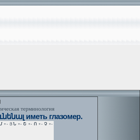
й
тическая терминология
ւնենալ иметь глазомер.