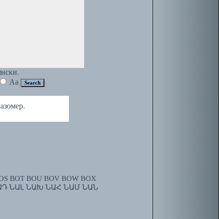
янски.
Aa
азомер.
OS
BOT
BOU
BOV
BOW
BOX
ԱԴ
ՆԱԼ
ՆԱԽ
ՆԱՀ
ՆԱՄ
ՆԱՆ