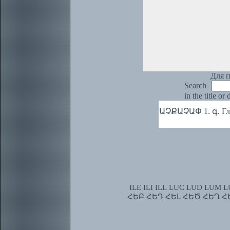
Для п
Search
in the title or
ԱՉՔԱՉԱՓ 1. գ. Гла
ILE
ILI
ILL
LUC
LUD
LUM
L
ՀԵԲ
ՀԵԴ
ՀԵԼ
ՀԵԾ
ՀԵՂ
Հ