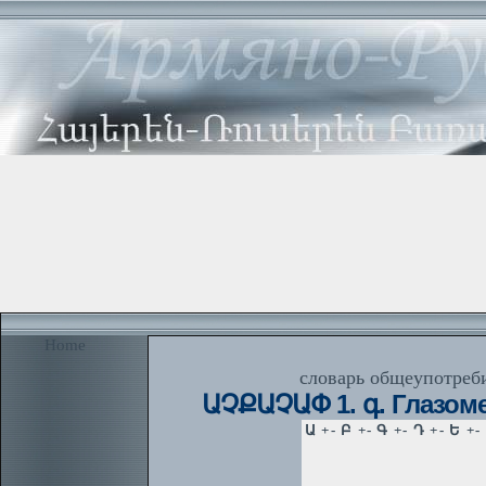
Home
словарь общеупотреби
ԱՉՔԱՉԱՓ 1. գ. Глазоме