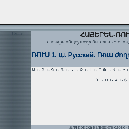
Home
ՀԱՅԵՐԵՆ-ՌՈՒ
словарь общеупотребительных слов,
ՌՈՒՍ 1. ա. Русский. Ռուս ժողով
Для поиска напишите слово (п