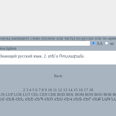
оиска напишите слово (полное или часть) по-русски или по-арм
AA
aa
 description
нающий русский язык. 2. տե՛ս Ռուսաբան։
Back
2
3
4
5
6
7
8
9
10
11
12
13
14
15
16
17
18
UN
LUP
LUR
LUT
CEL
CEN
CER
BOD
BOL
BOM
BON
BOO
BOR
B
ԵՄ
ՀԵՅ
ՀԵՆ
ՀԵՇ
ՀԵՊ
ՀԵՌ
ՀԵՍ
ՀԵՎ
ՀԵՏ
ՀԵՐ
ՀԵՔ
ՆԱԳ
Ն