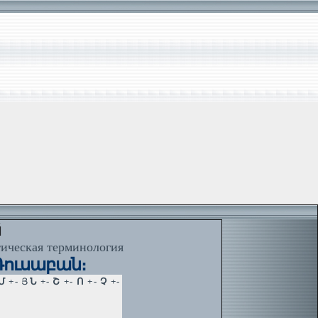
й
тическая терминология
 Ռուսաբան։