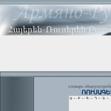
Home
словарь общеупотреби
ՌՈՒՍԱԳԵՏ 