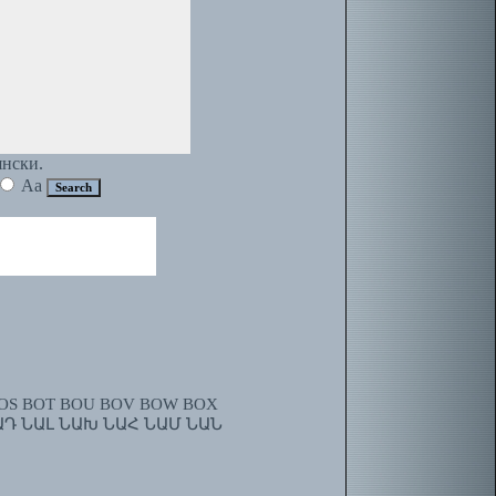
янски.
Aa
OS
BOT
BOU
BOV
BOW
BOX
ԱԴ
ՆԱԼ
ՆԱԽ
ՆԱՀ
ՆԱՄ
ՆԱՆ