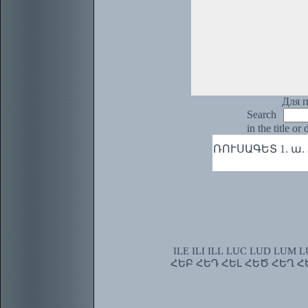
Для п
Search
in the title or
ՌՈՒՍԱԳԵՏ 1. ա. З
ILE
ILI
ILL
LUC
LUD
LUM
L
ՀԵԲ
ՀԵԴ
ՀԵԼ
ՀԵԾ
ՀԵՂ
Հ