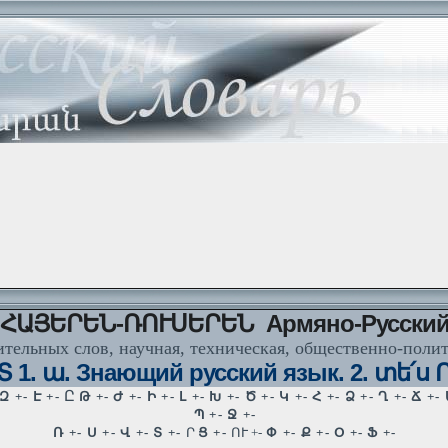
ՀԱՅԵՐԵՆ-ՌՈՒՍԵՐԵՆ Армяно-Русски
тельных слов, научная, техническая, общественно-поли
1. ա. Знающий русский язык. 2. տե՛ս