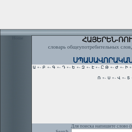
Home
ՀԱՅԵՐԵՆ-ՌՈՒ
словарь общеупотребительных слов,
ՍՊԱՍԱՎՈՐԱԿԱՆ, ա
Для поиска напишите слово (п
Search