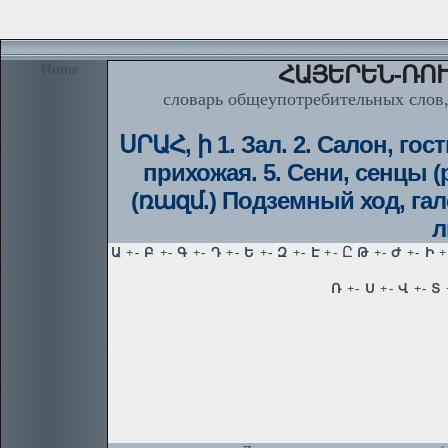
Home
ՀԱՅԵՐԵՆ-ՌՈՒ
словарь общеупотребительных слов,
ՍՐԱՀ, ի 1. Зал. 2. Салон, гост
прихожая. 5. Сени, сенцы (р
(ռազմ.) Подземный ход, гале
л