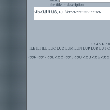
in the title or description
ՎԵՀԱՍԼԱՑ, ա. Устремлённый ввысь.
2
3
4
5
6
7
8
ILE
ILI
ILL
LUC
LUD
LUM
LUN
LUP
LUR
LUT
C
ՀԵԲ
ՀԵԴ
ՀԵԼ
ՀԵԾ
ՀԵՂ
ՀԵՄ
ՀԵՅ
ՀԵՆ
ՀԵՇ