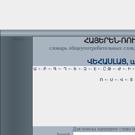
Home
ՀԱՅԵՐԵՆ-ՌՈՒ
словарь общеупотребительных слов,
ՎԵՀԱՍԼԱՑ, ա
Для поиска напишите слово (п
Search