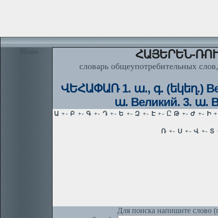
Home
ՀԱՅԵՐԵՆ-ՌՈՒ
словарь общеупотребительных слов,
ՎԵՀԱՓԱՌ 1. ա., գ. (եկեղ.) В
ա. Великий. 3. ա.
Для поиска напишите слово (п