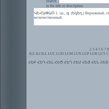
Search
in the title or description
ՎԵՀԱՓԱՌ 1. ա., գ. (եկեղ.) Верховный, свя
величественный.
2
3
4
5
6
7
8
ILE
ILI
ILL
LUC
LUD
LUM
LUN
LUP
LUR
LUT
C
ՀԵԲ
ՀԵԴ
ՀԵԼ
ՀԵԾ
ՀԵՂ
ՀԵՄ
ՀԵՅ
ՀԵՆ
ՀԵՇ