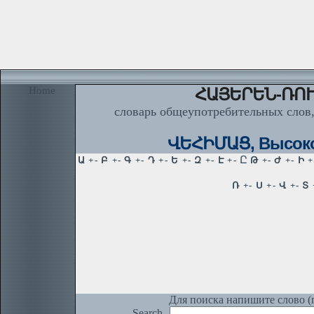
Home
ՀԱՅԵՐԵՆ-ՌՈՒ
словарь общеупотребительных слов,
ՎԵՀԻՄԱՑ, Высоко
Для поиска напишите слово (п
Search