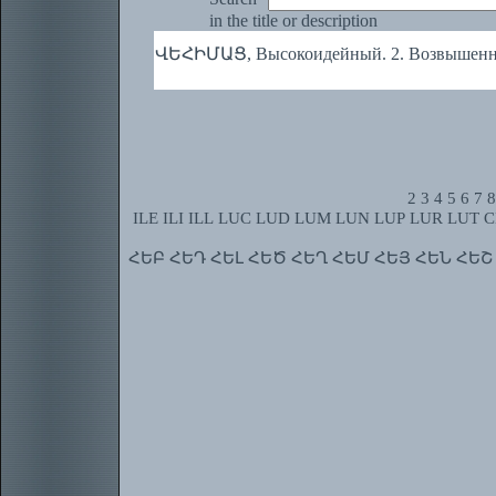
in the title or description
ՎԵՀԻՄԱՑ, Высокоидейный. 2. Возвышен
2
3
4
5
6
7
8
ILE
ILI
ILL
LUC
LUD
LUM
LUN
LUP
LUR
LUT
C
ՀԵԲ
ՀԵԴ
ՀԵԼ
ՀԵԾ
ՀԵՂ
ՀԵՄ
ՀԵՅ
ՀԵՆ
ՀԵՇ