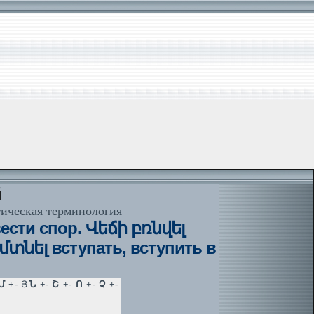
й
тическая терминология
ести спор. Վեճի բռնվել
մտնել вступать, вступить в