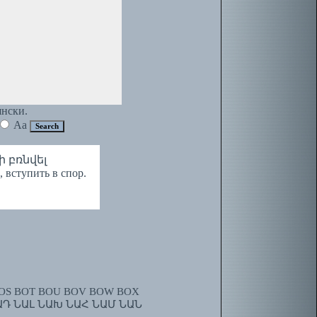
янски.
Aa
ճի բռնվել
 вступить в спор.
OS
BOT
BOU
BOV
BOW
BOX
ԱԴ
ՆԱԼ
ՆԱԽ
ՆԱՀ
ՆԱՄ
ՆԱՆ