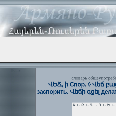
Home
словарь общеупотреби
ՎԵՃ, ի Спор. ◊ Վեճ բա
заспорить. Վեճի գցել дела