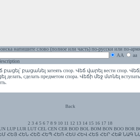
оиска напишите слово (полное или часть) по-русски или по-арм
AA
aa
 description
ճ բացել՝ բացանել затеять спор. Վեճ վարել вести спор. Վե
ել делать, сделать предметом спора. Վեճի մեջ մտնել вступать,
ть.
Back
2
3
4
5
6
7
8
9
10
11
12
13
14
15
16
17
18
UN
LUP
LUR
LUT
CEL
CEN
CER
BOD
BOL
BOM
BON
BOO
BOR
B
ԵՄ
ՀԵՅ
ՀԵՆ
ՀԵՇ
ՀԵՊ
ՀԵՌ
ՀԵՍ
ՀԵՎ
ՀԵՏ
ՀԵՐ
ՀԵՔ
ՆԱԳ
Ն