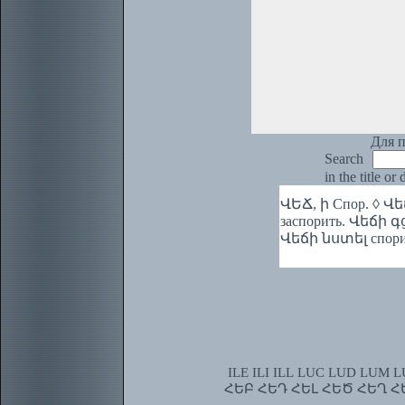
Для п
Search
in the title or
ՎԵՃ, ի Спор. ◊ Վե
заспорить. Վեճի գց
Վեճի նստել спори
ILE
ILI
ILL
LUC
LUD
LUM
L
ՀԵԲ
ՀԵԴ
ՀԵԼ
ՀԵԾ
ՀԵՂ
Հ