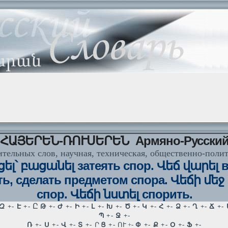
ՀԱՅԵՐԵՆ-ՌՈՒՍԵՐԵՆ Армяно-Русски
тельных слов, научная, техническая, общественно-поли
ցել՝ բացանել затеять спор. Վեճ վարել в
ть, сделать предметом спора. Վեճի մեջ 
спор. Վեճի նստել спорить.