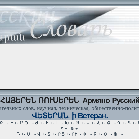
ՀԱՅԵՐԵՆ-ՌՈՒՍԵՐԵՆ Армяно-Русски
тельных слов, научная, техническая, общественно-поли
ՎԵՏԵՐԱՆ, ի Ветеран.