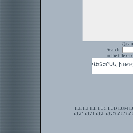
Для п
Search
in the title or
ՎԵՏԵՐԱՆ, ի Ветер
ILE
ILI
ILL
LUC
LUD
LUM
L
ՀԵԲ
ՀԵԴ
ՀԵԼ
ՀԵԾ
ՀԵՂ
Հ