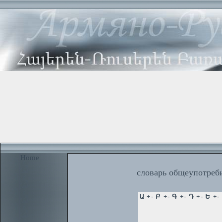
Home
словарь общеупотреби