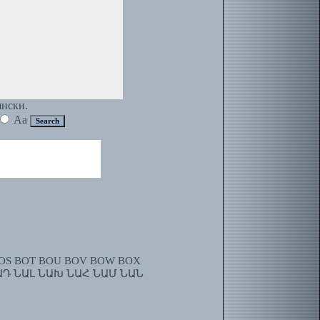
янски.
Aa
OS
BOT
BOU
BOV
BOW
BOX
ԱԴ
ՆԱԼ
ՆԱԽ
ՆԱՀ
ՆԱՄ
ՆԱՆ