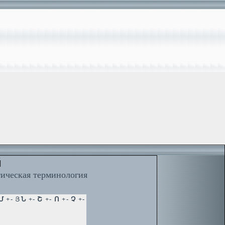
й
тическая терминология