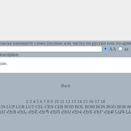
оиска напишите слово (полное или часть) по-русски или по-арм
AA
aa
 description
ан.
Back
2
3
4
5
6
7
8
9
10
11
12
13
14
15
16
17
18
UN
LUP
LUR
LUT
CEL
CEN
CER
BOD
BOL
BOM
BON
BOO
BOR
B
ԵՄ
ՀԵՅ
ՀԵՆ
ՀԵՇ
ՀԵՊ
ՀԵՌ
ՀԵՍ
ՀԵՎ
ՀԵՏ
ՀԵՐ
ՀԵՔ
ՆԱԳ
Ն