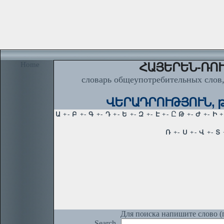
Home
ՀԱՅԵՐԵՆ-ՌՈՒ
словарь общеупотребительных слов,
ՎԵՐԱԴՐՈՒԹՅՈՒՆ, թյա
Для поиска напишите слово (п
Search