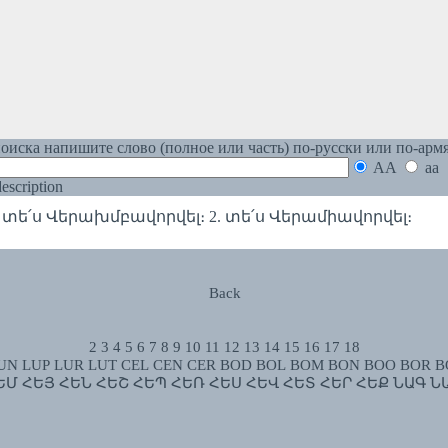
оиска напишите слово (полное или часть) по-русски или по-арм
AA
aa
 description
տե՛ս Վերախմբավորվել։ 2. տե՛ս Վերամիավորվել։
Back
2
3
4
5
6
7
8
9
10
11
12
13
14
15
16
17
18
UN
LUP
LUR
LUT
CEL
CEN
CER
BOD
BOL
BOM
BON
BOO
BOR
B
ԵՄ
ՀԵՅ
ՀԵՆ
ՀԵՇ
ՀԵՊ
ՀԵՌ
ՀԵՍ
ՀԵՎ
ՀԵՏ
ՀԵՐ
ՀԵՔ
ՆԱԳ
Ն