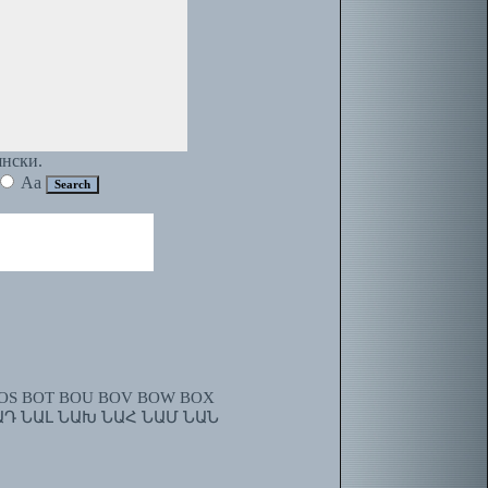
янски.
Aa
OS
BOT
BOU
BOV
BOW
BOX
ԱԴ
ՆԱԼ
ՆԱԽ
ՆԱՀ
ՆԱՄ
ՆԱՆ