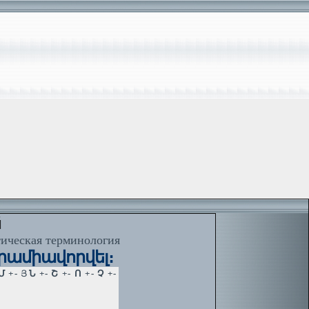
й
тическая терминология
երամիավորվել։