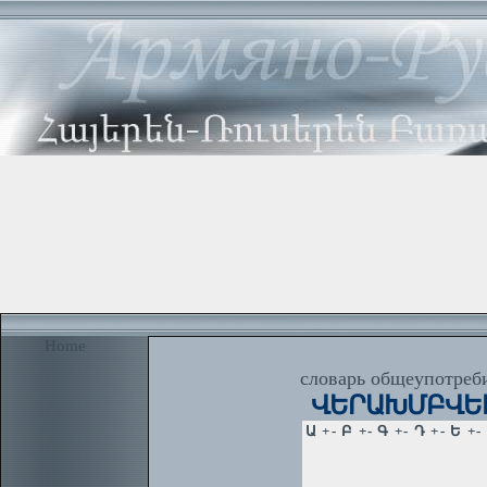
Home
словарь общеупотреби
ՎԵՐԱԽՄԲՎԵԼ 