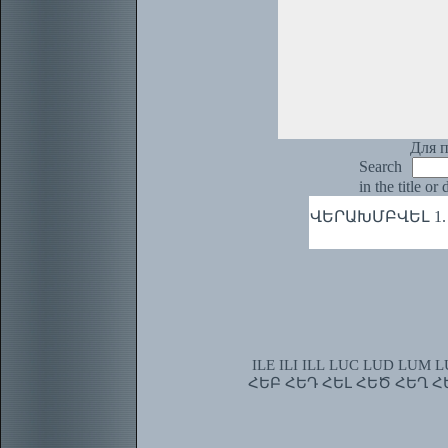
Для п
Search
in the title or
ՎԵՐԱԽՄԲՎԵԼ 1. 
ILE
ILI
ILL
LUC
LUD
LUM
L
ՀԵԲ
ՀԵԴ
ՀԵԼ
ՀԵԾ
ՀԵՂ
Հ