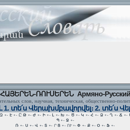
ՀԱՅԵՐԵՆ-ՌՈՒՍԵՐԵՆ Армяно-Русски
тельных слов, научная, техническая, общественно-поли
1. տե՛ս Վերախմբավորվել։ 2. տե՛ս Վ