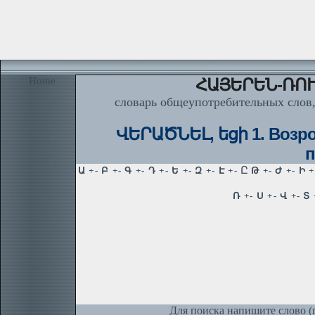
Home
ՀԱՅԵՐԵՆ-ՌՈՒ
словарь общеупотребительных слов,
ՎԵՐԱԾՆԵԼ, եցի 1. Возрож
п
Для поиска напишите слово (п