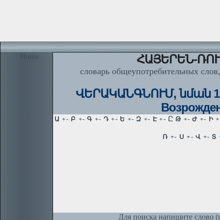
Home
ՀԱՅԵՐԵՆ-ՌՈՒ
словарь общеупотребительных слов,
ՎԵՐԱԿԱՆԳՆՈՒՄ, նման 1. В
Возрожден
Для поиска напишите слово (п