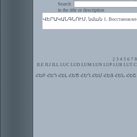
Search
in the title or description
ՎԵՐԱԿԱՆԳՆՈՒՄ, նման 1. Восстановление. 2
2
3
4
5
6
7
8
ILE
ILI
ILL
LUC
LUD
LUM
LUN
LUP
LUR
LUT
C
ՀԵԲ
ՀԵԴ
ՀԵԼ
ՀԵԾ
ՀԵՂ
ՀԵՄ
ՀԵՅ
ՀԵՆ
ՀԵՇ