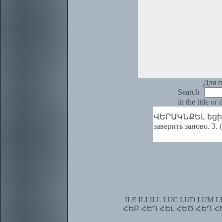
Для п
Search
in the title or
ՎԵՐԱԿՆՔԵԼ եցի 1. П
заверить заново. 3.
ILE
ILI
ILL
LUC
LUD
LUM
L
ՀԵԲ
ՀԵԴ
ՀԵԼ
ՀԵԾ
ՀԵՂ
Հ