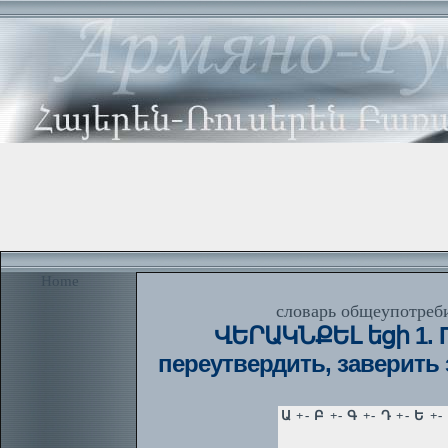
Home
словарь общеупотреби
ՎԵՐԱԿՆՔԵԼ եցի 1. Пе
переутвердить, заверить 