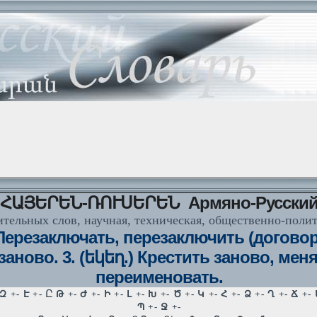
ՀԱՅԵՐԵՆ-ՌՈՒՍԵՐԵՆ Армяно-Русски
тельных слов, научная, техническая, общественно-поли
резаключать, перезаключить (договор)
заново. 3. (եկեղ.) Крестить заново, ме
переименовать.