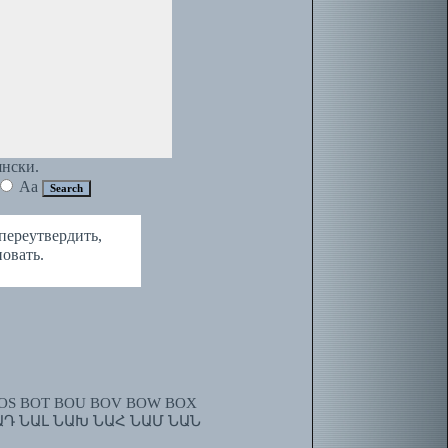
янски.
Aa
переутвердить,
новать.
OS
BOT
BOU
BOV
BOW
BOX
ԱԴ
ՆԱԼ
ՆԱԽ
ՆԱՀ
ՆԱՄ
ՆԱՆ