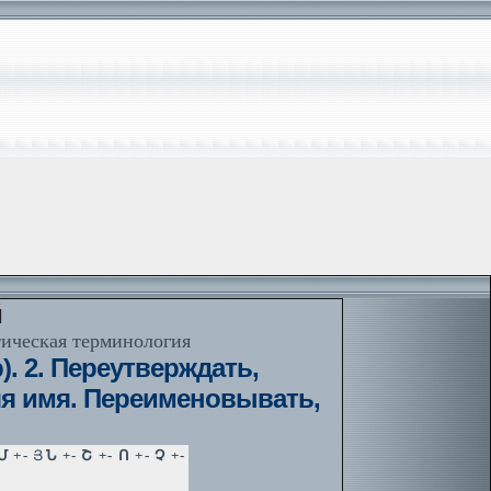
й
тическая терминология
. 2. Переутверждать,
няя имя. Переименовывать,