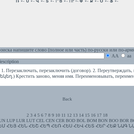
оиска напишите слово (полное или часть) по-русски или по-арм
AA
aa
 description
ерезаключать, перезаключить (договор). 2. Переутверждать, 
 (եկեղ.) Крестить заново, меняя имя. Переименовывать, переиме
Back
2
3
4
5
6
7
8
9
10
11
12
13
14
15
16
17
18
UN
LUP
LUR
LUT
CEL
CEN
CER
BOD
BOL
BOM
BON
BOO
BOR
B
ԵՄ
ՀԵՅ
ՀԵՆ
ՀԵՇ
ՀԵՊ
ՀԵՌ
ՀԵՍ
ՀԵՎ
ՀԵՏ
ՀԵՐ
ՀԵՔ
ՆԱԳ
Ն