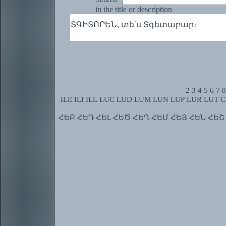
in the title or description
ՏԳԻՏՈՐԵՆ, տե՛ս Տգետաբար։
2
3
4
5
6
7
8
ILE
ILI
ILL
LUC
LUD
LUM
LUN
LUP
LUR
LUT
C
ՀԵԲ
ՀԵԴ
ՀԵԼ
ՀԵԾ
ՀԵՂ
ՀԵՄ
ՀԵՅ
ՀԵՆ
ՀԵՇ