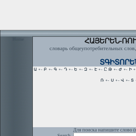
Home
ՀԱՅԵՐԵՆ-ՌՈՒ
словарь общеупотребительных слов,
ՏԳԻՏՈՐԵՆ
Для поиска напишите слово (п
Search