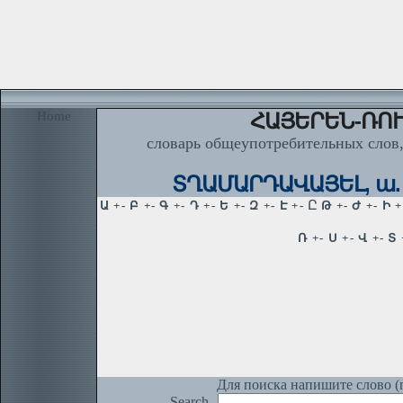
Home
ՀԱՅԵՐԵՆ-ՌՈՒ
словарь общеупотребительных слов,
ՏՂԱՄԱՐԴԱՎԱՅԵԼ, ա. М
Для поиска напишите слово (п
Search