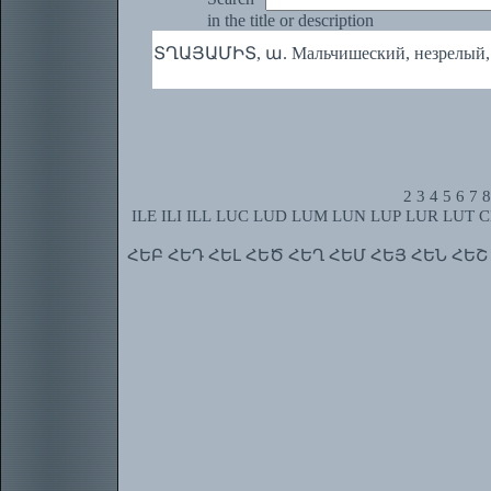
in the title or description
ՏՂԱՅԱՄԻՏ, ա. Мальчишеский, незрелый,
2
3
4
5
6
7
8
ILE
ILI
ILL
LUC
LUD
LUM
LUN
LUP
LUR
LUT
C
ՀԵԲ
ՀԵԴ
ՀԵԼ
ՀԵԾ
ՀԵՂ
ՀԵՄ
ՀԵՅ
ՀԵՆ
ՀԵՇ