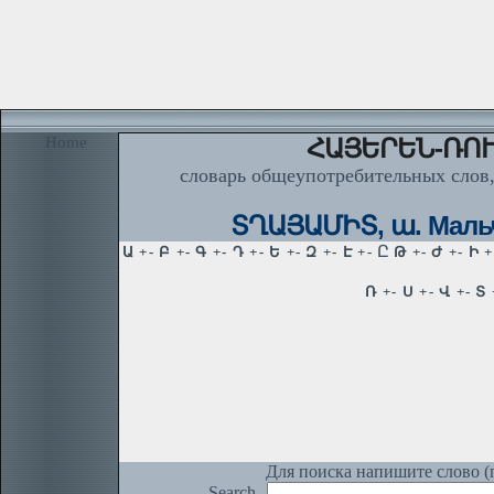
Home
ՀԱՅԵՐԵՆ-ՌՈՒ
словарь общеупотребительных слов,
ՏՂԱՅԱՄԻՏ, ա. Мальч
Для поиска напишите слово (п
Search