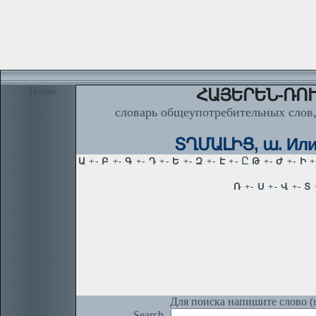
Home
ՀԱՅԵՐԵՆ-ՌՈՒ
словарь общеупотребительных слов,
ՏՂՄԱԼԻՑ, ա. Или
Для поиска напишите слово (п
Search