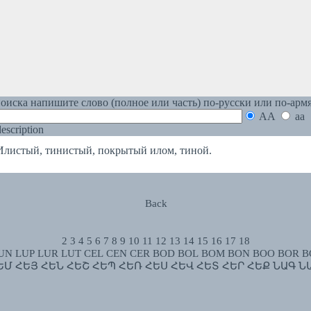
оиска напишите слово (полное или часть) по-русски или по-арм
AA
aa
 description
стый, тинистый, покрытый илом, тиной.
Back
2
3
4
5
6
7
8
9
10
11
12
13
14
15
16
17
18
UN
LUP
LUR
LUT
CEL
CEN
CER
BOD
BOL
BOM
BON
BOO
BOR
B
ԵՄ
ՀԵՅ
ՀԵՆ
ՀԵՇ
ՀԵՊ
ՀԵՌ
ՀԵՍ
ՀԵՎ
ՀԵՏ
ՀԵՐ
ՀԵՔ
ՆԱԳ
Ն