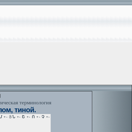
й
тическая терминология
ом, тиной.