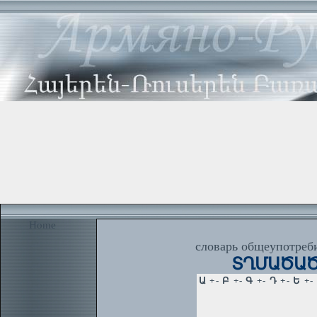
Home
словарь общеупотреби
ՏՂՄԱԾԱԾԿ,