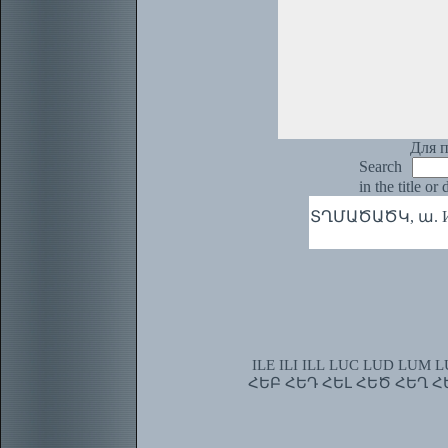
Для п
Search
in the title or
ՏՂՄԱԾԱԾԿ, ա. Или
ILE
ILI
ILL
LUC
LUD
LUM
L
ՀԵԲ
ՀԵԴ
ՀԵԼ
ՀԵԾ
ՀԵՂ
Հ