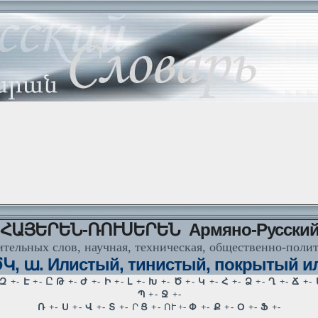
ՀԱՅԵՐԵՆ-ՌՈՒՍԵՐԵՆ Армяно-Русски
тельных слов, научная, техническая, общественно-поли
 ա. Илистый, тинистый, покрытый ил