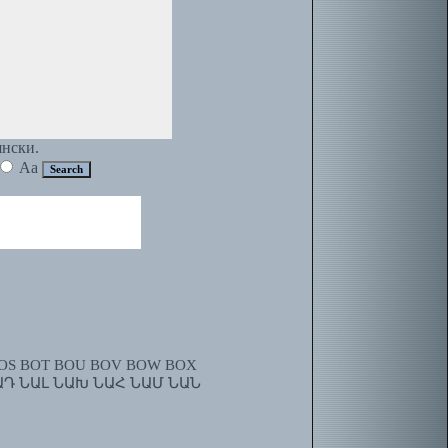
янски.
Aa
OS
BOT
BOU
BOV
BOW
BOX
ԱԴ
ՆԱԼ
ՆԱԽ
ՆԱՀ
ՆԱՄ
ՆԱՆ