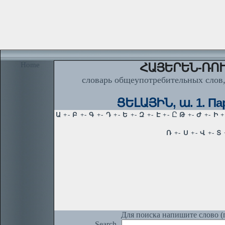
Home
ՀԱՅԵՐԵՆ-ՌՈՒ
словарь общеупотребительных слов,
ՑԵԼԱՅԻՆ, ա. 1. Па
Для поиска напишите слово (п
Search