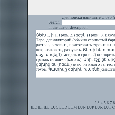
Для поиска напишите слово (п
Search
in the title or description
ՑԵԽ 1, ի 1. Грязь. 2. (բժշկ.) Грязи. 3. Вяжу
Таро, депилляторий (обычно сернистый бари
раствор, готовить, приготовить строите
покритиковать, разругать. Ցեխի հետ հավ
մեջ խրվել 1) застрять в грязи, 2) опозор
грязью, помоями (кого-л.). Արի, էշը ցեխ
ցեխից ես (հեգն.) знаю, из какого ты тес
труба. Պատիվը ցեխին խառնել смешать с г
2
3
4
5
6
7
8
ILE
ILI
ILL
LUC
LUD
LUM
LUN
LUP
LUR
LUT
C