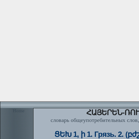
Home
ՀԱՅԵՐԵՆ-ՌՈՒ
словарь общеупотребительных слов,
ՑԵԽ 1, ի 1. Грязь. 2. (բ