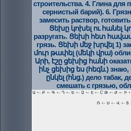
строительства. 4. Глина для 
сернистый барий). 6. Гряз
замесить раствор, готовит
Ցեխը կոխել ու հանել կո
разругать. Ցեխի հետ հավասա
грязь. Ցեխի մեջ խրվել 1) за
մուր թափել (մեկի վրա) облив
Արի, էշը ցեխից հանի оказа
ինչ ցեխից ես (հեգն.) знаю
ընկել (հնց.) дело табак
смешать с грязью, об