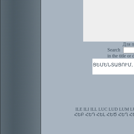
Для п
Search
in the title or
ՑԵՄԵՆՏԱՑՈՒՄ, ցմա
ILE
ILI
ILL
LUC
LUD
LUM
L
ՀԵԲ
ՀԵԴ
ՀԵԼ
ՀԵԾ
ՀԵՂ
Հ