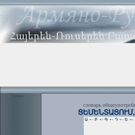
Home
словарь общеупотреби
ՑԵՄԵՆՏԱՑՈՒՄ, ց