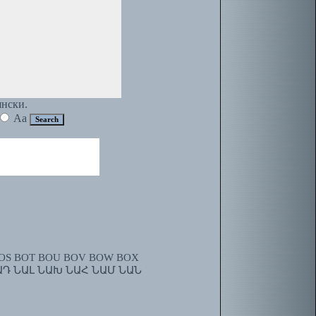
янски.
Aa
OS
BOT
BOU
BOV
BOW
BOX
ԱԴ
ՆԱԼ
ՆԱԽ
ՆԱՀ
ՆԱՄ
ՆԱՆ