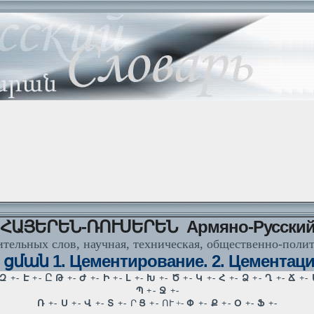
ՀԱՅԵՐԵՆ-ՌՈՒՍԵՐԵՆ Армяно-Русски
тельных слов, научная, техническая, общественно-поли
ման 1. Цементирование. 2. Цементация