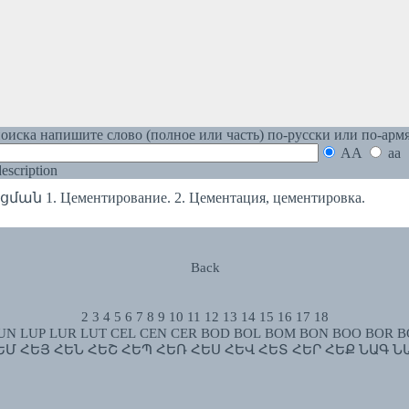
оиска напишите слово (полное или часть) по-русски или по-арм
AA
aa
 description
ն 1. Цементирование. 2. Цементация, цементировка.
Back
2
3
4
5
6
7
8
9
10
11
12
13
14
15
16
17
18
UN
LUP
LUR
LUT
CEL
CEN
CER
BOD
BOL
BOM
BON
BOO
BOR
B
ԵՄ
ՀԵՅ
ՀԵՆ
ՀԵՇ
ՀԵՊ
ՀԵՌ
ՀԵՍ
ՀԵՎ
ՀԵՏ
ՀԵՐ
ՀԵՔ
ՆԱԳ
Ն