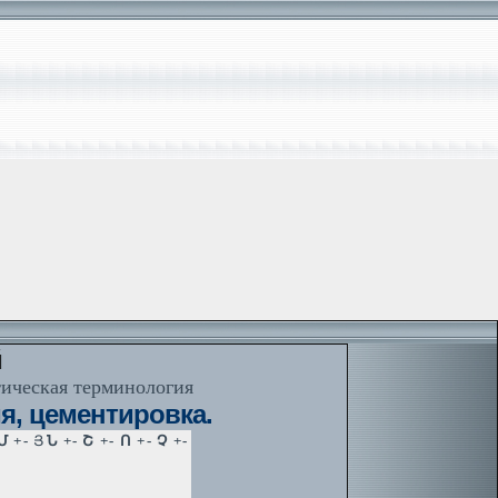
й
тическая терминология
, цементировка.