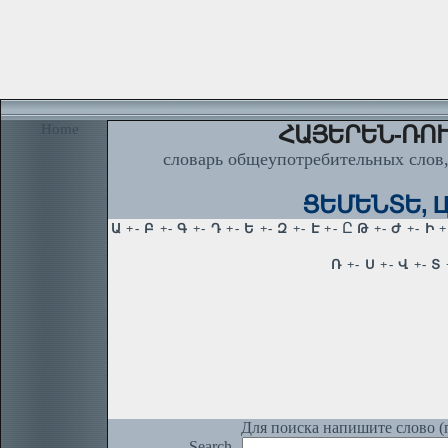
Home
ՀԱՅԵՐԵՆ-ՌՈՒ
словарь общеупотребительных слов,
ՑԵՄԵՆՏԵ, Це
Для поиска напишите слово (п
Search