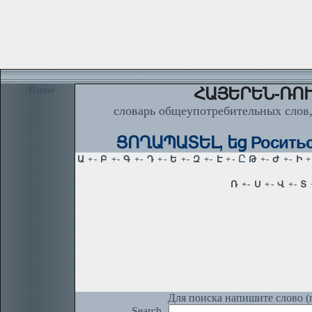
Home
ՀԱՅԵՐԵՆ-ՌՈՒ
словарь общеупотребительных слов,
ՑՈՂԱՊԱՏԵԼ, եց Роситься
Для поиска напишите слово (п
Search