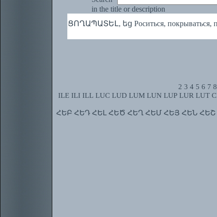
in the title or description
ՑՈՂԱՊԱՏԵԼ, եց Роситься, покрываться, п
2
3
4
5
6
7
8
ILE
ILI
ILL
LUC
LUD
LUM
LUN
LUP
LUR
LUT
C
ՀԵԲ
ՀԵԴ
ՀԵԼ
ՀԵԾ
ՀԵՂ
ՀԵՄ
ՀԵՅ
ՀԵՆ
ՀԵՇ