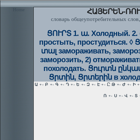
Home
ՀԱՅԵՐԵՆ-ՌՈՒ
словарь общеупотребительных слов,
ՑՈՒՐՏ 1. ա. Холодный. 2.
простыть, простудиться. ◊
տալ замораживать, замороз
заморозить, 2) отмораживат
похолодать. Ցուրտն ընկա
Ցրտին, Ցրտերին в холод,