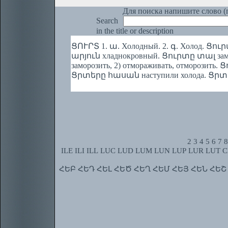
Для поиска напишите слово (п
Search
in the title or description
ՑՈՒՐՏ 1. ա. Холодный. 2. գ. Холод. Ցուր
արյուն хладнокровный. Ցուրտը տալ замо
заморозить, 2) отмораживать, отморозить
Ցրտերը հասան наступили холода. Ցրտին
2
3
4
5
6
7
8
ILE
ILI
ILL
LUC
LUD
LUM
LUN
LUP
LUR
LUT
C
ՀԵԲ
ՀԵԴ
ՀԵԼ
ՀԵԾ
ՀԵՂ
ՀԵՄ
ՀԵՅ
ՀԵՆ
ՀԵՇ