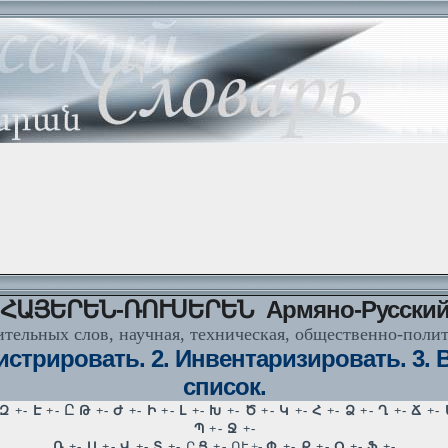
ՀԱՅԵՐԵՆ-ՌՈՒՍԵՐԵՆ Армяно-Русски
тельных слов, научная, техническая, общественно-поли
трировать. 2. Инвентаризировать. 3. Вн
список.