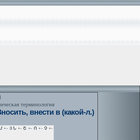
й
тическая терминология
осить, внести в (какой-л.)