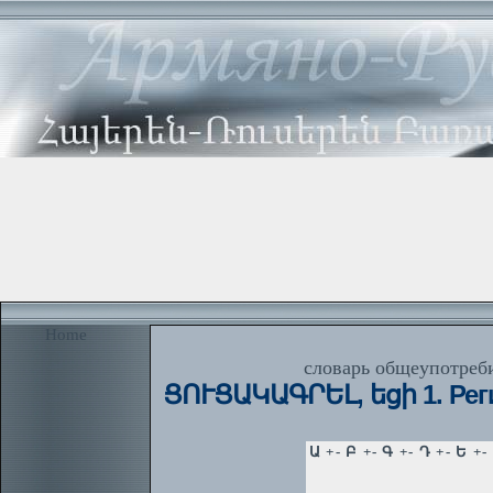
Home
словарь общеупотреби
ՑՈՒՑԱԿԱԳՐԵԼ, եցի 1. Регис