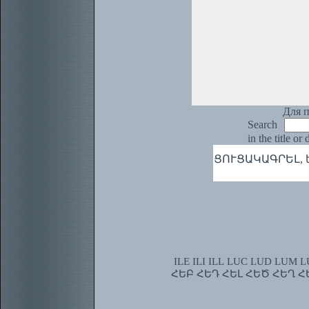
Для п
Search
in the title or
ՑՈՒՑԱԿԱԳՐԵԼ, եցի 1
ILE
ILI
ILL
LUC
LUD
LUM
L
ՀԵԲ
ՀԵԴ
ՀԵԼ
ՀԵԾ
ՀԵՂ
Հ