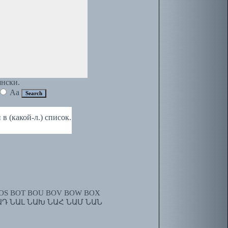
янски.
Aa
 (какой-л.) список.
OS
BOT
BOU
BOV
BOW
BOX
ԱԴ
ՆԱԼ
ՆԱԽ
ՆԱՀ
ՆԱՄ
ՆԱՆ