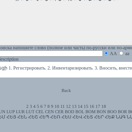
оиска напишите слово (полное или часть) по-русски или по-арм
AA
aa
 description
. Регистрировать. 2. Инвентаризировать. 3. Вносить, внести в
Back
2
3
4
5
6
7
8
9
10
11
12
13
14
15
16
17
18
UN
LUP
LUR
LUT
CEL
CEN
CER
BOD
BOL
BOM
BON
BOO
BOR
B
ԵՄ
ՀԵՅ
ՀԵՆ
ՀԵՇ
ՀԵՊ
ՀԵՌ
ՀԵՍ
ՀԵՎ
ՀԵՏ
ՀԵՐ
ՀԵՔ
ՆԱԳ
Ն