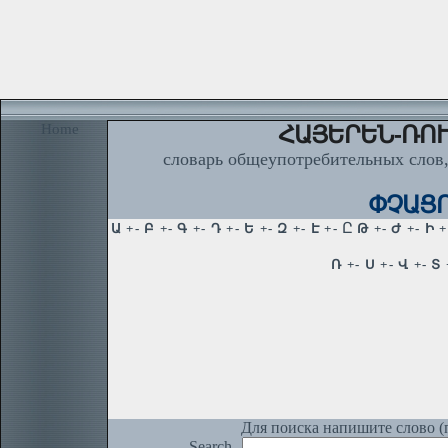
Home
ՀԱՅԵՐԵՆ-ՌՈՒ
словарь общеупотребительных слов,
ՓՉԱՑՈ
Для поиска напишите слово (п
Search