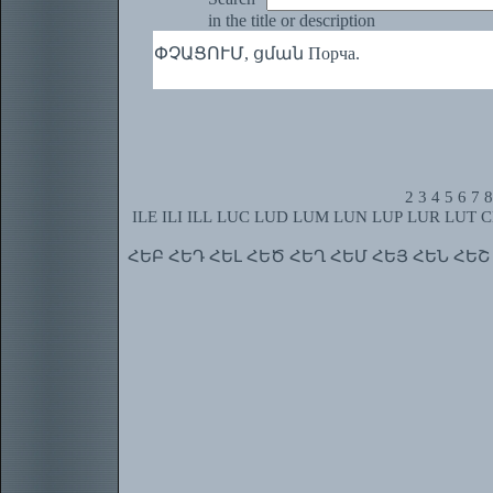
in the title or description
ՓՉԱՑՈՒՄ, ցման Порча.
2
3
4
5
6
7
8
ILE
ILI
ILL
LUC
LUD
LUM
LUN
LUP
LUR
LUT
C
ՀԵԲ
ՀԵԴ
ՀԵԼ
ՀԵԾ
ՀԵՂ
ՀԵՄ
ՀԵՅ
ՀԵՆ
ՀԵՇ