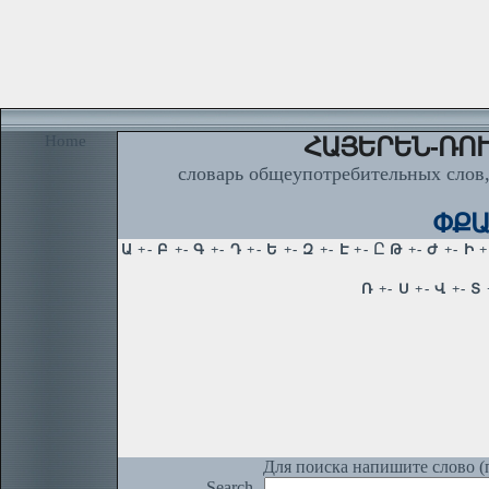
Home
ՀԱՅԵՐԵՆ-ՌՈՒ
словарь общеупотребительных слов,
ՓՔԱՆ
Для поиска напишите слово (п
Search