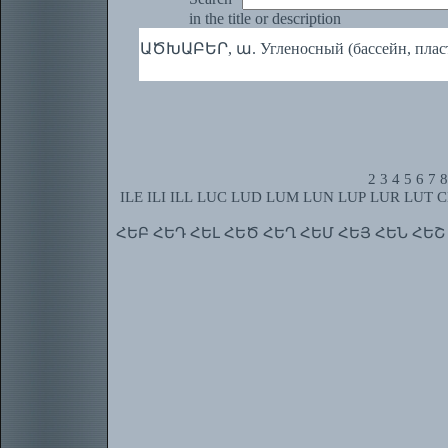
in the title or description
ԱԾԽԱԲԵՐ, ա. Угленосный (бассейн, пласт
2
3
4
5
6
7
8
ILE
ILI
ILL
LUC
LUD
LUM
LUN
LUP
LUR
LUT
C
ՀԵԲ
ՀԵԴ
ՀԵԼ
ՀԵԾ
ՀԵՂ
ՀԵՄ
ՀԵՅ
ՀԵՆ
ՀԵՇ