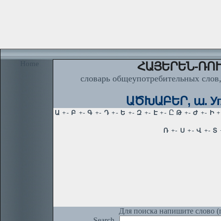
Home
ՀԱՅԵՐԵՆ-ՌՈՒ
словарь общеупотребительных слов,
ԱԾԽԱԲԵՐ, ա. Угл
Для поиска напишите слово (п
Search