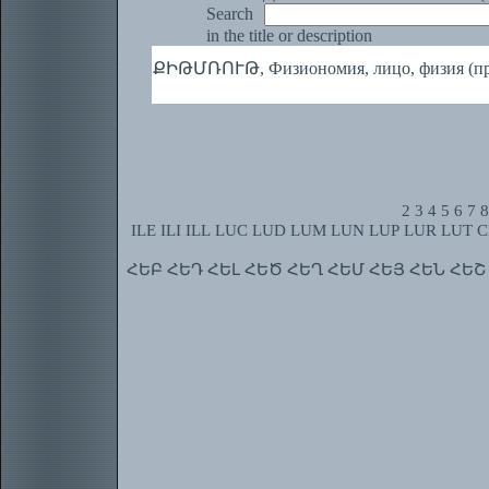
Search
in the title or description
ՔԻԹՄՌՈՒԹ, Физиономия, лицо, физия (пр
2
3
4
5
6
7
8
ILE
ILI
ILL
LUC
LUD
LUM
LUN
LUP
LUR
LUT
C
ՀԵԲ
ՀԵԴ
ՀԵԼ
ՀԵԾ
ՀԵՂ
ՀԵՄ
ՀԵՅ
ՀԵՆ
ՀԵՇ