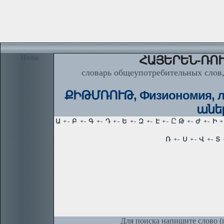
Home
ՀԱՅԵՐԵՆ-ՌՈՒ
словарь общеупотребительных слов,
ՔԻԹՄՌՈՒԹ, Физиономия, лиц
անել
Для поиска напишите слово (п