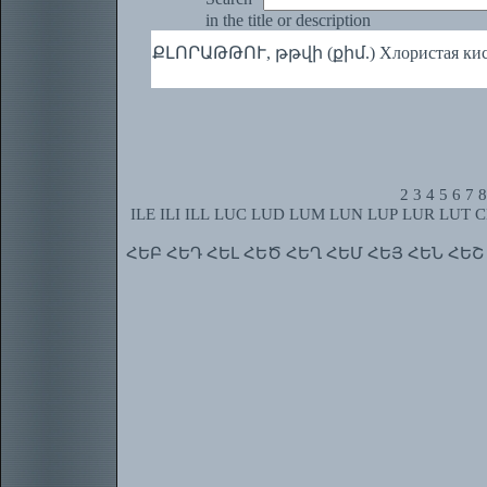
in the title or description
ՔԼՈՐԱԹԹՈՒ, թթվի (քիմ.) Хлористая кис
2
3
4
5
6
7
8
ILE
ILI
ILL
LUC
LUD
LUM
LUN
LUP
LUR
LUT
C
ՀԵԲ
ՀԵԴ
ՀԵԼ
ՀԵԾ
ՀԵՂ
ՀԵՄ
ՀԵՅ
ՀԵՆ
ՀԵՇ