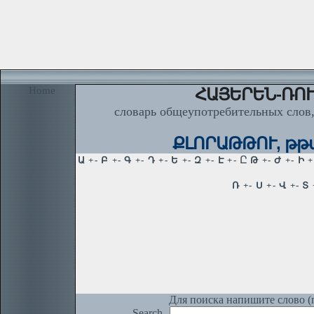
Home
ՀԱՅԵՐԵՆ-ՌՈՒ
словарь общеупотребительных слов,
ՔԼՈՐԱԹԹՈՒ, թթվի 
Для поиска напишите слово (п
Search