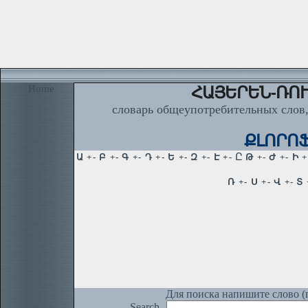
Home
ՀԱՅԵՐԵՆ-ՌՈՒ
словарь общеупотребительных слов,
ՔԼՈՐՈՖ
Для поиска напишите слово (п
Search