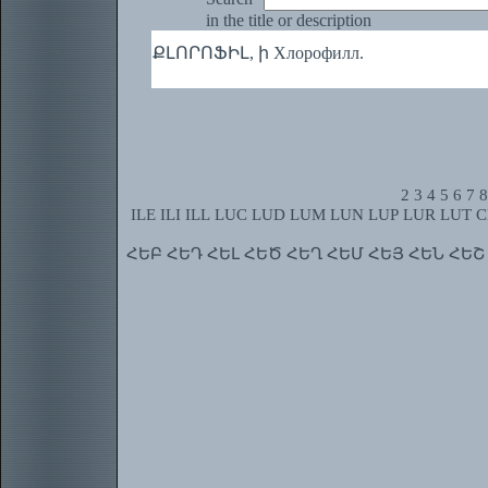
in the title or description
ՔԼՈՐՈՖԻԼ, ի Хлорофилл.
2
3
4
5
6
7
8
ILE
ILI
ILL
LUC
LUD
LUM
LUN
LUP
LUR
LUT
C
ՀԵԲ
ՀԵԴ
ՀԵԼ
ՀԵԾ
ՀԵՂ
ՀԵՄ
ՀԵՅ
ՀԵՆ
ՀԵՇ