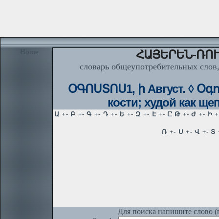
Home
ՀԱՅԵՐԵՆ-ՌՈՒ
словарь общеупотребительных слов,
ՕԳՈՍՏՈՍ1, ի Август. ◊ Օգ
кости; худой как ще
Для поиска напишите слово (п