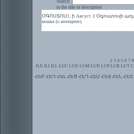
Search
in the title or description
ՕԳՈՍՏՈՍ1, ի Август. ◊ Օգոստոսի աղվես м
кошка (о женщине).
2
3
4
5
6
7
8
ILE
ILI
ILL
LUC
LUD
LUM
LUN
LUP
LUR
LUT
C
ՀԵԲ
ՀԵԴ
ՀԵԼ
ՀԵԾ
ՀԵՂ
ՀԵՄ
ՀԵՅ
ՀԵՆ
ՀԵՇ